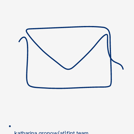
katharina.gronow(at)fint.team