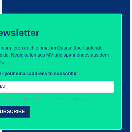
ewsletter
informieren euch einmal im Quartal über laufende
jekte, Neuigkeiten aus MV und spannendes aus dem
m.
er your email address to subscribe
de your email address to subscribe. For e.g abc@xyz.com
UBSCRIBE