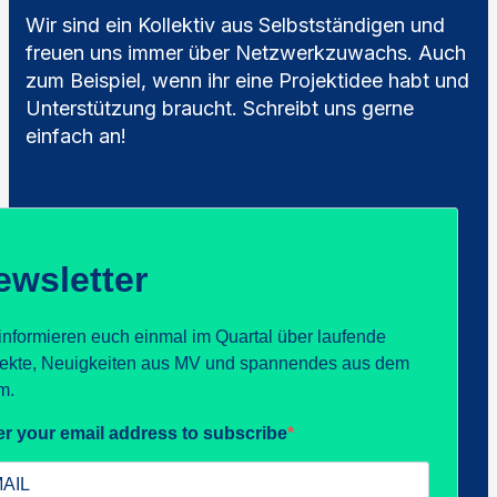
Wir sind ein Kollektiv aus Selbstständigen und
freuen uns immer über Netzwerkzuwachs. Auch
zum Beispiel, wenn ihr eine Projektidee habt und
Unterstützung braucht. Schreibt uns gerne
einfach an!
ewsletter
informieren euch einmal im Quartal über laufende
jekte, Neuigkeiten aus MV und spannendes aus dem
m.
er your email address to subscribe