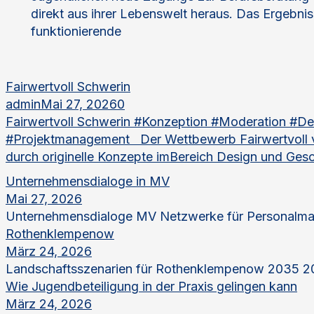
direkt aus ihrer Lebenswelt heraus. Das Ergebnis
funktionierende
Fairwertvoll Schwerin
admin
Mai 27, 2026
0
Fairwertvoll Schwerin #Konzeption #Moderation #De
#Projektmanagement Der Wettbewerb Fairwertvoll ve
durch originelle Konzepte imBereich Design und Gesc
Unternehmensdialoge in MV
Mai 27, 2026
Unternehmensdialoge MV Netzwerke für Personalma
Rothenklempenow
März 24, 2026
Landschaftsszenarien für Rothenklempenow 2035 20
Wie Jugendbeteiligung in der Praxis gelingen kann
März 24, 2026