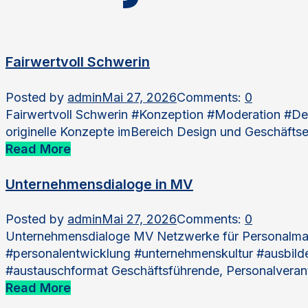
Fairwertvoll Schwerin
Posted by
admin
Mai 27, 2026
Comments:
0
Fairwertvoll Schwerin #Konzeption #Moderation #Des
originelle Konzepte imBereich Design und Geschäft
Read More
Unternehmensdialoge in MV
Posted by
admin
Mai 27, 2026
Comments:
0
Unternehmensdialoge MV Netzwerke für Personalman
#personalentwicklung #unternehmenskultur #ausbild
#austauschformat Geschäftsführende, Personalveran
Read More