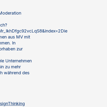
#Moderation
tch?
_IkhDfgc92vcLqS8&index=2Die
hmen aus MV mit
mmen. In
orhaben zur
ele Unternehmen
hin zu mehr
ch während des
signThinking