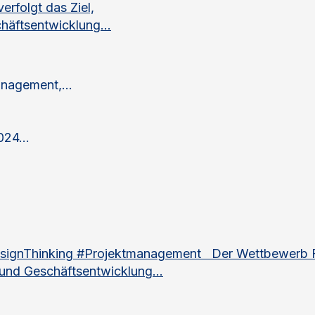
rfolgt das Ziel,
häftsentwicklung...
nagement,...
24...
signThinking #Projektmanagement Der Wettbewerb Fai
 und Geschäftsentwicklung...