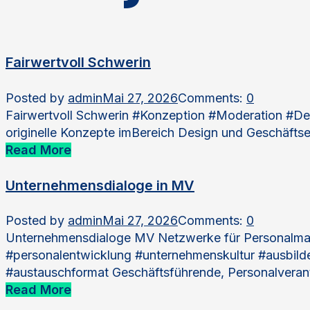
Fairwertvoll Schwerin
Posted by
admin
Mai 27, 2026
Comments:
0
Fairwertvoll Schwerin #Konzeption #Moderation #Des
originelle Konzepte imBereich Design und Geschäft
Read More
Unternehmensdialoge in MV
Posted by
admin
Mai 27, 2026
Comments:
0
Unternehmensdialoge MV Netzwerke für Personalman
#personalentwicklung #unternehmenskultur #ausbild
#austauschformat Geschäftsführende, Personalveran
Read More