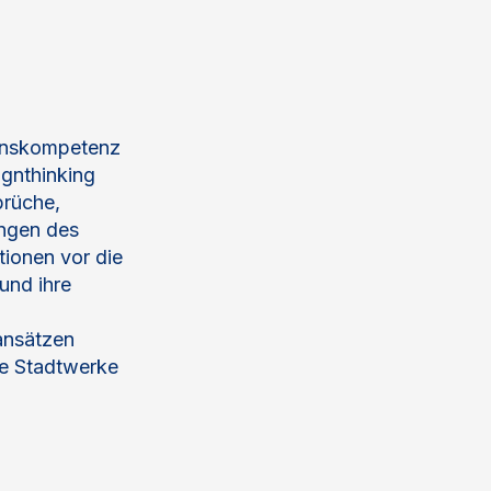
onskompetenz
gnthinking
brüche,
ungen des
ionen vor die
und ihre
ansätzen
ie Stadtwerke