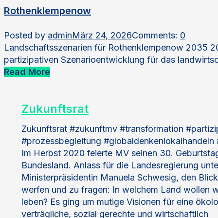
Rothenklempenow
Posted by
admin
März 24, 2026
Comments:
0
Landschaftsszenarien für Rothenklempenow 2035 202
partizipativen Szenarioentwicklung für das landwirts
Read More
Zukunftsrat
Zukunftsrat #zukunftmv #transformation #partizi
#prozessbegleitung #globaldenkenlokalhandeln 
Im Herbst 2020 feierte MV seinen 30. Geburtstag
Bundesland. Anlass für die Landesregierung unte
Ministerpräsidentin Manuela Schwesig, den Blic
werfen und zu fragen: In welchem Land wollen wi
leben? Es ging um mutige Visionen für eine ökol
verträgliche, sozial gerechte und wirtschaftlich