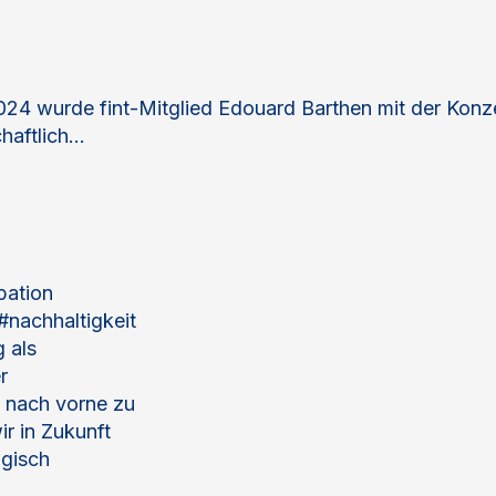
4 wurde fint-Mitglied Edouard Barthen mit der Konz
chaftlich…
pation
#nachhaltigkeit
 als
r
k nach vorne zu
r in Zukunft
ogisch