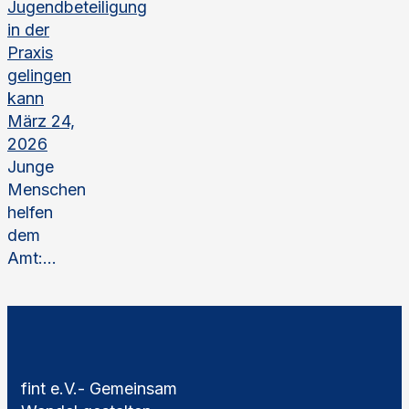
Jugendbeteiligung
in der
Praxis
gelingen
kann
März 24,
2026
Junge
Menschen
helfen
dem
Amt:...
fint e.V.- Gemeinsam