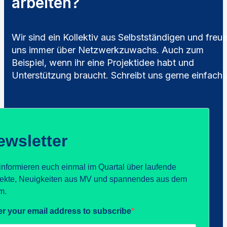
arbeiten?
Wir sind ein Kollektiv aus Selbstständigen und freu
uns immer über Netzwerkzuwachs. Auch zum
Beispiel, wenn ihr eine Projektidee habt und
Unterstützung braucht. Schreibt uns gerne einfach 
ewsletter
informieren euch einmal im Quartal über laufende
jekte, Neuigkeiten aus MV und spannendes aus dem
m.
er your email address to subscribe