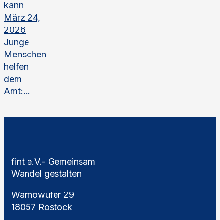
kann
März 24,
2026
Junge
Menschen
helfen
dem
Amt:...
fint e.V.- Gemeinsam
Wandel gestalten
Warnowufer 29
18057 Rostock